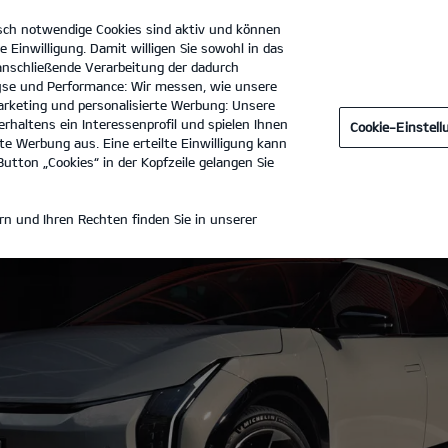
sch notwendige Cookies sind aktiv und können
e Einwilligung. Damit willigen Sie sowohl in das
 anschließende Verarbeitung der dadurch
se und Performance: Wir messen, wie unsere
Orth Automobile GmbH
Tel. :
06126 - 401000
rketing und personalisierte Werbung: Unsere
rhaltens ein Interessenprofil und spielen Ihnen
Cookie-Einstel
e Werbung aus. Eine erteilte Einwilligung kann
utton „Cookies“ in der Kopfzeile gelangen Sie
n und Ihren Rechten finden Sie in unserer