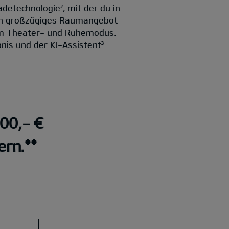
detechnologie², mit der du in
ein großzügiges Raumangebot
em Theater- und Ruhemodus.
nis und der KI-Assistent³
000,- €
ern.**